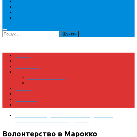
Конференції
Літні школи
Тренінги
Волонтерство
Пошук:
Країни
Спеціальності
КОРИСНЕ
Послуги
Підбір Програми
Консультації
Відгуки
Реклама
Партнери
Контакти
Волонтерство
/
Всі спеціальності
/
Марокко
/
Неформальне навчання
/
Освіта
Волонтерство в Марокко