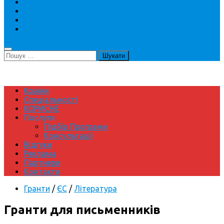
Конференції
Літні школи
Тренінги
Волонтерство
Пошук:
Країни
Спеціальності
КОРИСНЕ
Послуги
Підбір Програми
Консультації
Відгуки
Реклама
Партнери
Контакти
Гранти
/
ЄС
/
Література
Гранти для письменників