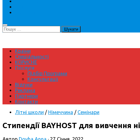
Літні школи
Тренінги
Волонтерство
Пошук:
Країни
Спеціальності
КОРИСНЕ
Послуги
Підбір Програми
Консультації
Відгуки
Реклама
Партнери
Контакти
Літні школи
/
Німеччина
/
Семінари
Стипендії BAYHOST для вивчення н
Автор
Dovha Anna
·
27 Січня, 2022